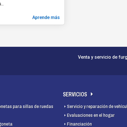
s
...
Aprende más
Venta y servicio de fur
SERVICIOS
onetas para sillas de ruedas
Servicio y reparación de vehícu
Evaluaciones en el hogar
goneta
Financiación