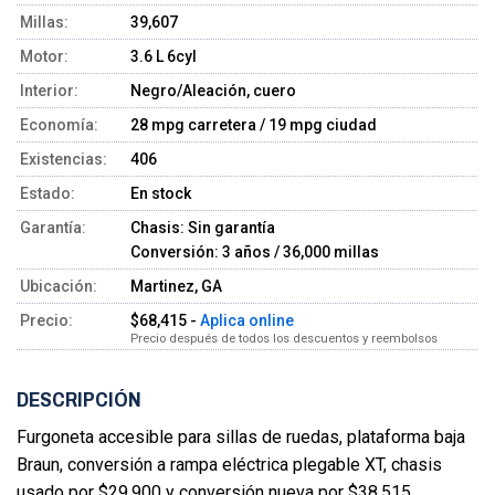
Millas:
39,607
Motor:
3.6 L 6cyl
Interior:
Negro/Aleación, cuero
Economía:
28 mpg carretera / 19 mpg ciudad
Existencias:
406
Estado:
En stock
Garantía:
Chasis: Sin garantía
Conversión: 3 años / 36,000 millas
Ubicación:
Martinez, GA
Precio:
$68,415 -
Aplica online
Precio después de todos los descuentos y reembolsos
DESCRIPCIÓN
Furgoneta accesible para sillas de ruedas, plataforma baja 
Braun, conversión a rampa eléctrica plegable XT, chasis 
usado por $29,900 y conversión nueva por $38,515, 